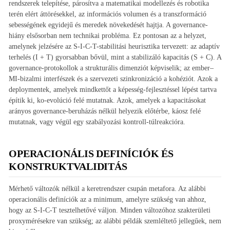
rendszerek telepítése, párosítva a matematikai modellezés és robotika
terén elért áttörésekkel, az információs volumen és a transzformáció
sebességének egyidejű és meredek növekedését hajtja. A governance-
hiány elsősorban nem technikai probléma. Ez pontosan az a helyzet,
amelynek jelzésére az S-I-C-T-stabilitási heurisztika tervezett: az adaptív
terhelés (I + T) gyorsabban bővül, mint a stabilizáló kapacitás (S + C). A
governance-protokollok a strukturális dimenziót képviselik; az ember–
MI-bizalmi interfészek és a szervezeti szinkronizáció a kohéziót. Azok a
deploymentek, amelyek mindkettőt a képesség-fejlesztéssel lépést tartva
építik ki, ko-evolúció felé mutatnak. Azok, amelyek a kapacitásokat
arányos governance-beruházás nélkül helyezik előtérbe, káosz felé
mutatnak, vagy végül egy szabályozási kontroll-túlreakcióra.
OPERACIONÁLIS DEFINÍCIÓK ÉS
KONSTRUKTVALIDITÁS
Mérhető változók nélkül a keretrendszer csupán metafora. Az alábbi
operacionális definíciók az a minimum, amelyre szükség van ahhoz,
hogy az S-I-C-T tesztelhetővé váljon. Minden változóhoz szakterületi
proxymérésekre van szükség; az alábbi példák szemléltető jellegűek, nem