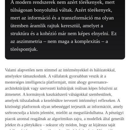
A modern rendszerek nem azért törékenyek, mert
túlságosan bonyolulttá váltak. Azért törékenyek,
mert az információ és a transzformáció ma olyan
ütemben áramlik rajtuk keresztül, amelyet a
struktúra és a kohézió már nem képes elnyelni. Ez
az aszimmetria – nem maga a komplexitás – a
töréspontjuk.
Valami alapvetően nem stimmel az intézményekkel és hálózatokkal,
amelyekre támaszkodunk. A vállalatok gyorsabban veszik át a
mesterséges intelligencia platformjait, mint ahogy governance-
architektúrájuk vagy szervezeti kultúrájuk reálisan képes felszívni az
átmenetet. A kormányok kaszkádszerű válságokkal szembesülnek,
amelyek túlszaladnak a kezelésükre tervezett intézményi reflexeken. A
közösségi platformok olyan sebességgel terjesztik az információt, amely
szétroncsolja a közös jelentést, mielőtt az megszilárdulhatna. A pénzügyi
piacok azonnal reagálnak az algoritmikus zajra, a modellek által generált
jelekre és a pletykákra – sokszor oly módon, hogy az kijátssza saját