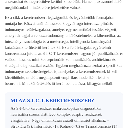
a zavarokat és megerősödve kerülni ki belőlük. Ha nem, az azonosítható
meghibásodási minták előre jelezhetővé válnak.
Ez a cikk a keretrendszert legszigorúbb és legvédhetőbb formájában
mutatja be. Közvetlenül támaszkodik egy átfogó interdiszciplináris
tudományos felülvizsgálatra, amelyet egy nemzetközi testület végzett,
amelynek tagjai a rendszertudomány, a hálózatelmélet, a kibernetika, az
intézményi szociológia és a mesterséges intelligencia kormányzási
kutatásának területéről kerültek ki. Ez a felülvizsgálat egyértelmű
konszenzusra jutott: az S-I-C-T-keretrendszer nagyon jól publikálható, és
valóban hasznos mint koncepcionális kommunikációs architektúra és
stratégiai diagnosztikai eszköz. Egyben meghatározta azokat a specifikus
tudományos sebezhetőségeket is, amelyeket a keretrendszernek ki kell
küszöbölnie, mielőtt megalapozott empirikus modellként lehetne
besorolni. Mindkét értékelés itt kerül bemutatásra, kihagyás nélkül.
MI AZ S-I-C-T-KERETRENDSZER?
Az S-I-C-T-keretrendszer makroszkopikus diagnosztikai
heurisztika stressz alatt lévő komplex adaptív rendszerek
vizsgálatára. Négy dinamikusan csatolt dimenziót alkalmaz –
Struktúra (S), Információ (I), Kohézió (C) és Transzformáció (T)