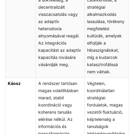
decentralizált
stratégiai
visszacsatolás vagy
alkalmazkodás
az adaptív
lassulása, törékeny
heterodoxia
megfelelési
elnyomásával reagál.
kultúrák, amelyek
Az integrációs
elfojtják a
kapacitást az adaptív
hibaszignálokat,
kapacitás rovására
míg a kudarcok
vásárolják meg.
katasztrofálissá
nem válnak.
Káosz
A rendszer tartósan
Végtelen,
magas volatilitásban
koordinálatlan
marad, stabil
stratégiai
koordináció vagy
fordulatok, magas
koherens tanulás
vezetői fluktuáció,
elérése nélkül. Az
képtelenség a
információs és
tanulságok
transzformációs
intézményesítésére,