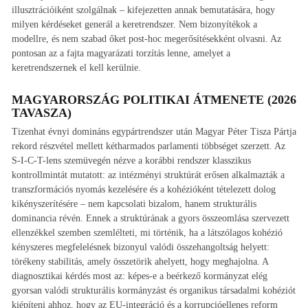
illusztrációiként szolgálnak – kifejezetten annak bemutatására, hogy
milyen kérdéseket generál a keretrendszer. Nem bizonyítékok a
modellre, és nem szabad őket post-hoc megerősítésekként olvasni. Az
pontosan az a fajta magyarázati torzítás lenne, amelyet a
keretrendszernek el kell kerülnie.
MAGYARORSZÁG POLITIKAI ÁTMENETE (2026
TAVASZA)
Tizenhat évnyi domináns egypártrendszer után Magyar Péter Tisza Pártja
rekord részvétel mellett kétharmados parlamenti többséget szerzett. Az
S-I-C-T-lens szemüvegén nézve a korábbi rendszer klasszikus
kontrollmintát mutatott: az intézményi struktúrát erősen alkalmazták a
transzformációs nyomás kezelésére és a kohézióként tételezett dolog
kikényszerítésére – nem kapcsolati bizalom, hanem strukturális
dominancia révén. Ennek a struktúrának a gyors összeomlása szervezett
ellenzékkel szemben szemlélteti, mi történik, ha a látszólagos kohézió
kényszeres megfelelésnek bizonyul valódi összehangoltság helyett:
törékeny stabilitás, amely összetörik ahelyett, hogy meghajolna. A
diagnosztikai kérdés most az: képes-e a beérkező kormányzat elég
gyorsan valódi strukturális kormányzást és organikus társadalmi kohéziót
kiépíteni ahhoz, hogy az EU-integráció és a korrupcióellenes reform