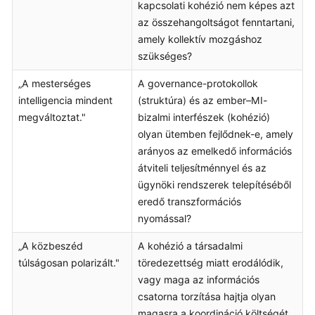
kapcsolati kohézió nem képes azt
az összehangoltságot fenntartani,
amely kollektív mozgáshoz
szükséges?
„A mesterséges
A governance-protokollok
intelligencia mindent
(struktúra) és az ember–MI-
megváltoztat."
bizalmi interfészek (kohézió)
olyan ütemben fejlődnek-e, amely
arányos az emelkedő információs
átviteli teljesítménnyel és az
ügynöki rendszerek telepítéséből
eredő transzformációs
nyomással?
„A közbeszéd
A kohézió a társadalmi
túlságosan polarizált."
töredezettség miatt erodálódik,
vagy maga az információs
csatorna torzítása hajtja olyan
magasra a koordináció költségét,