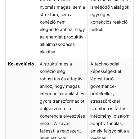
nyomás magas; sem a
ismétlődő válságok
struktúra, sem a
egységes
kohézió nem
korrekciós reakció
elegendő ahhoz, hogy
nélkül.
az energiát produktív
alkalmazkodássá
alakítsa.
Ko-evolúció
A struktúra és a
A technológiai
kohézió elég
képességekkel
robusztus és adaptív
lépést tartó
ahhoz, hogy magas
governance-
információáramlást és
protokollok;
gyors transzformációt
stresszörökkel
dolgozzon fel a
szemben is tartós
koherencia elvesztése
intézményi bizalom;
nélkül. A zavar
adaptív tanulás,
fejleszti a rendszert,
amely felgyorsítja a
ahelyett hogy
jövőbeni