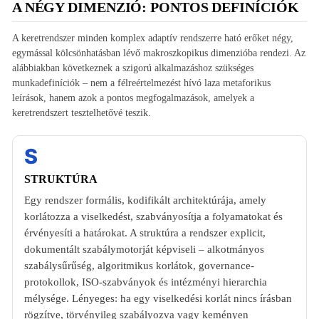
A NÉGY DIMENZIÓ: PONTOS DEFINÍCIÓK
A keretrendszer minden komplex adaptív rendszerre ható erőket négy,
egymással kölcsönhatásban lévő makroszkopikus dimenzióba rendezi. Az
alábbiakban következnek a szigorú alkalmazáshoz szükséges
munkadefiníciók – nem a félreértelmezést hívó laza metaforikus
leírások, hanem azok a pontos megfogalmazások, amelyek a
keretrendszert tesztelhetővé teszik.
S
STRUKTÚRA
Egy rendszer formális, kodifikált architektúrája, amely
korlátozza a viselkedést, szabványosítja a folyamatokat és
érvényesíti a határokat. A struktúra a rendszer explicit,
dokumentált szabálymotorját képviseli – alkotmányos
szabálysűrűség, algoritmikus korlátok, governance-
protokollok, ISO-szabványok és intézményi hierarchia
mélysége. Lényeges: ha egy viselkedési korlát nincs írásban
rögzítve, törvényileg szabályozva vagy keményen