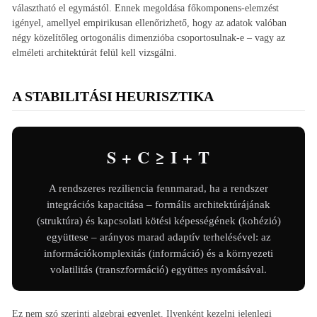
választható el egymástól. Ennek megoldása főkomponens-elemzést
igényel, amellyel empirikusan ellenőrizhető, hogy az adatok valóban
négy közelítőleg ortogonális dimenzióba csoportosulnak-e – vagy az
elméleti architektúrát felül kell vizsgálni.
A STABILITÁSI HEURISZTIKA
S + C ≥ I + T
A rendszeres reziliencia fennmarad, ha a rendszer
integrációs kapacitása – formális architektúrájának
(struktúra) és kapcsolati kötési képességének (kohézió)
együttese – arányos marad adaptív terhelésével: az
információkomplexitás (információ) és a környezeti
volatilitás (transzformáció) együttes nyomásával.
Ez nem szó szerinti algebrai egyenlet. Ilyenként kezelni jelenlegi