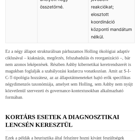
összetörné.
reakciókat;
elosztott
koordináció
központi mandátum
nélkül.
Ez a négy állapot strukturálisan párhuzamos Holling ökológiai adaptív
ciklusával – kiaknázás, megőrzés, felszabadulás és reorganizáció –, bár
nem azonos leképezések. Részben Ashby kibernetikai keretrendszerét is
magukban foglalják a szabályozási kudarcra vonatkozóan. Amit az S-I-
C-T-tipológia hozzátesz, az az állapotátmeneteket hajtó erők specifikus
négydimenzós taxonómiája, amelyet sem Holling, sem Ashby nem nyújt
közvetlenül szervezeti és governance-kontextusokban alkalmazható
formában.
KORTÁRS ESETEK A DIAGNOSZTIKAI
LENCSÉN KERESZTÜL
Ezek a példák a heurisztika által felszínre hozni kívánt feszültségek