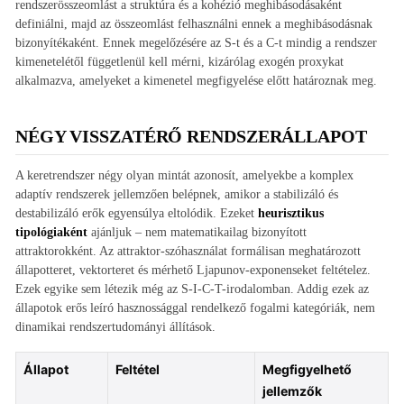
rendszerösszeomlást a struktúra és a kohézió meghibásodásaként
definiálni, majd az összeomlást felhasználni ennek a meghibásodásnak
bizonyítékaként. Ennek megelőzésére az S-t és a C-t mindig a rendszer
kimenetelétől függetlenül kell mérni, kizárólag exogén proxykat
alkalmazva, amelyeket a kimenetel megfigyelése előtt határoznak meg.
NÉGY VISSZATÉRŐ RENDSZERÁLLAPOT
A keretrendszer négy olyan mintát azonosít, amelyekbe a komplex
adaptív rendszerek jellemzően belépnek, amikor a stabilizáló és
destabilizáló erők egyensúlya eltolódik. Ezeket
heurisztikus
tipológiaként
ajánljuk – nem matematikailag bizonyított
attraktorokként. Az attraktor-szóhasználat formálisan meghatározott
állapotteret, vektorteret és mérhető Ljapunov-exponenseket feltételez.
Ezek egyike sem létezik még az S-I-C-T-irodalomban. Addig ezek az
állapotok erős leíró hasznossággal rendelkező fogalmi kategóriák, nem
dinamikai rendszertudományi állítások.
Állapot
Feltétel
Megfigyelhető
jellemzők