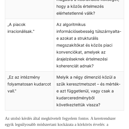
hogy a közös értelmezés
elérhetetlenné válik?
„A piacok
Az algoritmikus
irracionálisak."
információsebesség túlszárnyalta-
e azokat a strukturális
megszakítókat és közös piaci
konvenciókat, amelyek az
árajelzéseknek értelmezési
koherenciát adnak?
„Ez az intézmény
Melyik a négy dimenzió közül a
folyamatosan kudarcot
szűk keresztmetszet – és mérték-
vall."
e azt függetlenül, vagy csak a
kudarceredményből
következtettük vissza?
Az utolsó kérdés által megkövetelt fegyelem fontos. A keretrendszer
egyik legsúlyosabb módszertani kockázata a körkörös érvelés: a