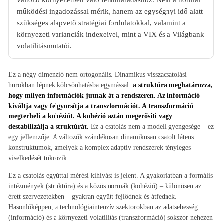
működési ingadozással mérik, hanem az egységnyi idő alatt
szükséges alapvető stratégiai fordulatokkal, valamint a
környezeti varianciák indexeivel, mint a VIX és a Világbank
volatilitásmutatói.
Ez a négy dimenzió nem ortogonális. Dinamikus visszacsatolási
hurokban lépnek kölcsönhatásba egymással:
a struktúra meghatározza,
hogy milyen információk jutnak át a rendszeren. Az információ
kiváltja vagy felgyorsítja a transzformációt. A transzformáció
megterheli a kohéziót. A kohézió aztán megerősíti vagy
destabilizálja a struktúrát.
Ez a csatolás nem a modell gyengesége – ez
egy jellemzője. A változók szándékosan dinamikusan csatolt látens
konstruktumok, amelyek a komplex adaptív rendszerek tényleges
viselkedését tükrözik.
Ez a csatolás egyúttal mérési kihívást is jelent. A gyakorlatban a formális
intézmények (struktúra) és a közös normák (kohézió) – különösen az
érett szervezetekben – gyakran együtt fejlődnek és átfednek.
Hasonlóképpen, a technológiaintenzív szektorokban az adatsebesség
(információ) és a környezeti volatilitás (transzformáció) sokszor nehezen