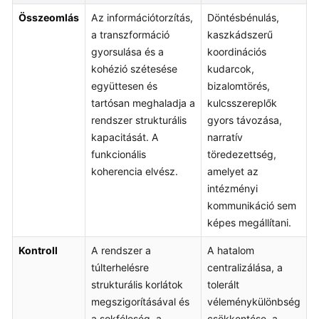
Összeomlás
Az információtorzítás,
Döntésbénulás,
a transzformáció
kaszkádszerű
gyorsulása és a
koordinációs
kohézió szétesése
kudarcok,
együttesen és
bizalomtörés,
tartósan meghaladja a
kulcsszereplők
rendszer strukturális
gyors távozása,
kapacitását. A
narratív
funkcionális
töredezettség,
koherencia elvész.
amelyet az
intézményi
kommunikáció sem
képes megállítani.
Kontroll
A rendszer a
A hatalom
túlterhelésre
centralizálása, a
strukturális korlátok
tolerált
megszigorításával és
véleménykülönbség
a sokféleség, a
csökkentése, a