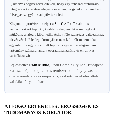
–, amelyek segítségével értékeli, hogy egy rendszer stabilizáló
integrációs kapacitása elegendő-e ahhoz, hogy adott pillanatban
felvegye az együttes adaptív terhelést.
Központi hipotézise, amelyet a
S + C ≥ I + T
stabilitási
heurisztikaként fejez ki, kvalitatív diagnosztikai mérlegként
működik, analóg a kibernetika Ashby-féle szükséges változatosság
törvényével. Jelenlegi formájában nem kalibrált matematikai
egyenlet. Ez egy strukturált hipotézis egy előparadigmatikus
tartomány számára, amely operacionalizálásra és empirikus
validálásra vár.
Fejlesztette:
Róth Miklós
, Roth Complexity Lab, Budapest.
Státusz: előparadigmatikus rendszertudományi javaslat,
operacionalizálás és empirikus, szakértői értékelés általi
validálás folyamatban.
ÁTFOGÓ ÉRTÉKELÉS: ERŐSSÉGEK ÉS
TUDOMÁNYOS KORLÁTOK