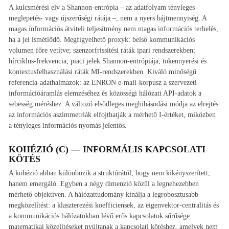
A kulcsmérési elv a Shannon-entrópia – az adatfolyam tényleges
meglepetés- vagy újszerűségi rátája –, nem a nyers bájtmennyiség. A
magas információs átviteli teljesítmény nem magas információs terhelés,
ha a jel ismétlődő. Megfigyelhető proxyk: belső kommunikációs
volumen főre vetítve; szenzorfrissítési ráták ipari rendszerekben;
hírciklus-frekvencia; piaci jelek Shannon-entrópiája; tokennyerési és
kontextusfelhasználási ráták MI-rendszerekben. Kiváló minőségű
referencia-adathalmazok: az ENRON e-mail-korpusz a szervezeti
információáramlás elemzéséhez és közösségi hálózati API-adatok a
sebesség méréshez. A változó elsődleges meghibásodási módja az elrejtés:
az információs aszimmetriák elfojthatják a mérhető I-értéket, miközben
a tényleges információs nyomás jelentős.
KOHÉZIÓ (C) — INFORMÁLIS KAPCSOLATI
KÖTÉS
A kohézió abban különbözik a struktúrától, hogy nem kikényszerített,
hanem emergáló. Egyben a négy dimenzió közül a legnehezebben
mérhető objektíven. A hálózattudomány kínálja a legrobosztusabb
megközelítést: a klaszterezési koefficiensek, az eigenvektor-centralitás és
a kommunikációs hálózatokban lévő erős kapcsolatok sűrűsége
matematikai közelítéseket nyújtanak a kapcsolati kötéshez, amelyek nem