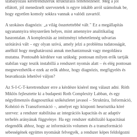
szabályozási keretrendszerük strukturális feltételezéseit. Még a jól
ellátott, jól menedzselt szervezetek is egyre inkább arról számolnak be,
hogy egyetlen komoly sokkra vannak a valódi zavartól.
A szokásos diagnózis: „a világ összetettebbé vált." Ez a megállapítás
ugyanannyira tényszerűen helyes, mint amennyire analitikailag
haszontalan. A komplexitás az intézményi tehetetlenség udvarias
szótárává vált – egy olyan szóvá, amely jelzi a probléma tudatosságát,
anélkül hogy meghatározná annak mechanizmusát vagy megoldásra
mutatna. Pontosabb kérdésre van szükség: pontosan milyen erők tartják
stabilan vagy teszik instabillá a rendszert nyomás alatt – és elég pontosan
megnevezhetők-e ezek az erők ahhoz, hogy diagnózis, megfigyelés és
beavatkozás lehetővé váljon?
Az S-I-C-T-keretrendszer erre a kérdésre kísérel meg választ adni. Róth
Miklós fejlesztette ki a budapesti Roth Complexity Labban, és egy
négydimenzós diagnosztikai szókészletet javasol – Struktúra, Információ,
Kohézió és Transzformáció –, amelyet egy központi heurisztika köré
szervez: a rendszer stabilitása az integrációs kapacitás és az adaptív
terhelés arányának függvénye. Ha egy rendszer stabilizáló kapacitásai
elegendők ahhoz, hogy az információs volumen és a transzformáció
sebességének együttes nyomását felvegyék, a rendszer képes feldolgozni