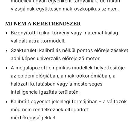
modellek ugyan egyenként tárgyalnak, de ritkán
vizsgálnak együttesen makroszkopikus szinten.
MI NEM A KERETRENDSZER
Bizonyított fizikai törvény vagy matematikailag
validált attraktormodell.
Szakterületi kalibrálás nélkül pontos előrejelzéseket
adni képes univerzális előrejelző motor.
A megalapozott empirikus modellek helyettesítője
az epidemiológiában, a makroökonómiában, a
hálózati kutatásban vagy a mesterséges
intelligencia igazítás területén.
Kalibrált egyenlet jelenlegi formájában – a változók
még nem rendelkeznek elfogadott
mértékegységekkel.