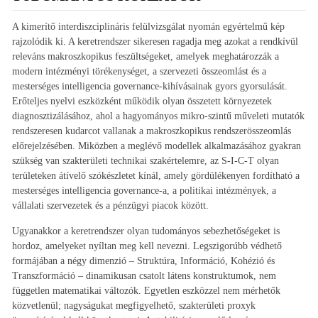
A kimerítő interdiszciplináris felülvizsgálat nyomán egyértelmű kép
rajzolódik ki. A keretrendszer sikeresen ragadja meg azokat a rendkívül
releváns makroszkopikus feszültségeket, amelyek meghatározzák a
modern intézményi törékenységet, a szervezeti összeomlást és a
mesterséges intelligencia governance-kihívásainak gyors gyorsulását.
Erőteljes nyelvi eszközként működik olyan összetett környezetek
diagnosztizálásához, ahol a hagyományos mikro-szintű műveleti mutatók
rendszeresen kudarcot vallanak a makroszkopikus rendszerösszeomlás
előrejelzésében. Miközben a meglévő modellek alkalmazásához gyakran
szükség van szakterületi technikai szakértelemre, az S-I-C-T olyan
területeken átívelő szókészletet kínál, amely gördülékenyen fordítható a
mesterséges intelligencia governance-a, a politikai intézmények, a
vállalati szervezetek és a pénzügyi piacok között.
Ugyanakkor a keretrendszer olyan tudományos sebezhetőségeket is
hordoz, amelyeket nyíltan meg kell nevezni. Legszigorúbb védhető
formájában a négy dimenzió – Struktúra, Információ, Kohézió és
Transzformáció – dinamikusan csatolt látens konstruktumok, nem
független matematikai változók. Egyetlen eszközzel nem mérhetők
közvetlenül; nagyságukat megfigyelhető, szakterületi proxyk