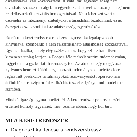
összesítésével kell következtetni. A stabilitási egyenlőtlenség nem
olvasható szó szerinti algebrai egyenletként, mivel változói jelenleg nem
rendelkeznek dimenziális homogenitással. Nem lehet szó szerint
összeadni az intézményi szabályokat a társadalmi bizalommal, és az
összeget összehasonlítani az adatsebesség egyenértékével.
Ráadásul a keretrendszer a rendszerdiagnosztika legalapvetőbb
kihívásával szembesül: a nem falszifikálható általánosság kockázatával.
Egy heurisztika, amely elég széles ahhoz, hogy szinte bármilyen
kimenetet utólag leírjon, a Popper-féle mércék szerint tudománytalan,
függetlenül a gyakorlati hasznosságától. Az átmenet egy meggyőző
nyilvános heurisztikából megalapozott tudományos elméletté előre
regisztrált predikciós tanulmányokat, szabványosított operacionális
definíciókat és szigorú falszifikációs teszteket igényel nullmodellekkel
szemben.
Mindkét igazság egymás mellett él. A keretrendszer pontosan azért
érdemel komoly figyelmet, mert őszinte abban, hogy hol tart.
MI A KERETRENDSZER
Diagnosztikai lencse a rendszerstressz