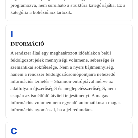
programozva, nem sorolható a struktúra kategóriájába. Ez a
kategória a kohézióhoz tartozik.
I
INFORMÁCIÓ
A rendszer által egy meghatározott időablakon belül
feldolgozott jelek mennyiségi volumene, sebessége és
szemantikai sokfélesége. Nem a nyers bájtmennyiség,
hanem a rendszer feldolgozócsomópontjaira nehezedő
információs terhelés – Shannon-entrópiával mérve az
adatfolyam újszerűségét és meglepetésszerűségét, nem
csupán az ismétlődő átviteli teljesítményt. A magas
információs volumen nem egyenlő automatikusan magas
információs nyomással, ha a jel redundáns.
C