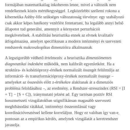
formájában matematikailag inkoherens lenne, mivel a változók nem
rendelkeznek közös mértékegységgel. Legközelebbi szellemi rokona a
kibernetika Ashby-féle szükséges változatosság törvénye: egy szabályozó
csak akkor képes hatékony vezérlést fenntartani, ha legalább annyi belső
állapotot tud generálni, amennyit a környezet perturbációi
megkövetelnek. A stabilitási heurisztika ennek az elvnek kvalitatív
átfogalmazása, amelyet specifikusan a modern intézményi és szervezeti
rendszerek makroszkopikus dimenzióira alkalmaznak.
A legszigorúbb védhető értelmezés: a heurisztika
dimenziómentes
diagnosztikai indexként
működik, nem kalibrált egyenletként. Ha a
struktúra- és kohézióproxy-értékek normalizált összegét felülmúlja az
információ- és transzformációproxy-értékek normalizált összege –
amelyeket az összesítés előtt z-értékekre alakítanak át a dimenziós
probléma feloldásához –, az eredmény, a Rendszer-stresszindex (RSI = [I
+ T] − [S + C]), iránymutató jelzést ad. Egy tartósan pozitív RSI
hosszmetszeti vizsgálatokban szignifikánsan magasabb szervezeti
meghibásodási rátákkal, intézményi összeomlással vagy
koordinációvesztéssel kellene korreláljon. Hogy ez valóban így van-e,
pontosan az a empirikus kérdés, amelynek vizsgálatát a keretrendszer
javasolja.