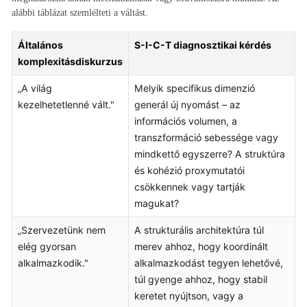
alábbi táblázat szemlélteti a váltást.
Általános
S-I-C-T diagnosztikai kérdés
komplexitásdiskurzus
„A világ
Melyik specifikus dimenzió
kezelhetetlenné vált."
generál új nyomást – az
információs volumen, a
transzformáció sebessége vagy
mindkettő egyszerre? A struktúra
és kohézió proxymutatói
csökkennek vagy tartják
magukat?
„Szervezetünk nem
A strukturális architektúra túl
elég gyorsan
merev ahhoz, hogy koordinált
alkalmazkodik."
alkalmazkodást tegyen lehetővé,
túl gyenge ahhoz, hogy stabil
keretet nyújtson, vagy a