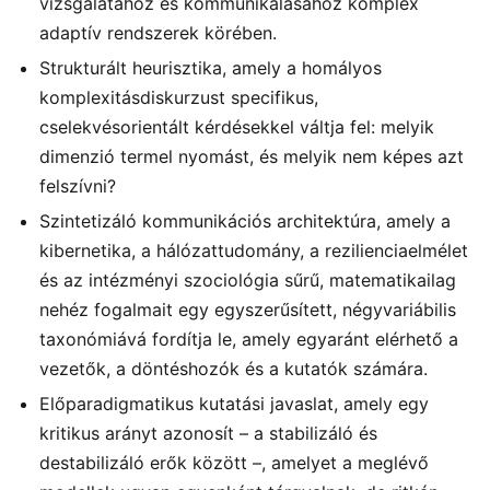
vizsgálatához és kommunikálásához komplex
adaptív rendszerek körében.
Strukturált heurisztika, amely a homályos
komplexitásdiskurzust specifikus,
cselekvésorientált kérdésekkel váltja fel: melyik
dimenzió termel nyomást, és melyik nem képes azt
felszívni?
Szintetizáló kommunikációs architektúra, amely a
kibernetika, a hálózattudomány, a rezilienciaelmélet
és az intézményi szociológia sűrű, matematikailag
nehéz fogalmait egy egyszerűsített, négyvariábilis
taxonómiává fordítja le, amely egyaránt elérhető a
vezetők, a döntéshozók és a kutatók számára.
Előparadigmatikus kutatási javaslat, amely egy
kritikus arányt azonosít – a stabilizáló és
destabilizáló erők között –, amelyet a meglévő