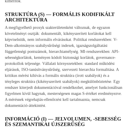
kimerítők.
STRUKTÚRA (S) — FORMÁLIS KODIFIKÁLT
ARCHITEKTÚRA
A megfigyelhető proxyk szakterületenként változnak, de egyazon
követelményt osztják: dokumentált, kikényszerített korlátokat kell
képviselniük, nem informális elvárásokat. Politikai rendszerekben: V-
Dem-alkotmányos szabálysűrűségi indexek, igazságszolgáltatási
függetlenségi pontszámok, hierarchiamélység. MI-rendszerekben: API-
sebességkorlátok, keményen kódolt biztonsági korlátok, governance-
protokollok teljessége. Vállalati környezetekben: standard működési
eljárások, ISO-tanúsítványsűrűség, szervezeti hierarchia formalitása. A
kritikus mérési kihívás a formális struktúra (írott szabályok) és a
tényleges struktúra (kikényszerített szabályok) megkülönböztetése. Egy
rendszer kiterjedt dokumentációval rendelkezhet, amelyet funkcionálisan
figyelmen kívül hagynak, mesterségesen magas S-értéket eredményezve.
A mérésnek végrehajtás-ellenőrzést kell tartalmaznia, nemcsak
dokumentáció-áttekintést.
INFORMÁCIÓ (I) — JELVOLUMEN, -SEBESSÉG
ÉS SZEMANTIKAI ÚJSZERŰSÉG