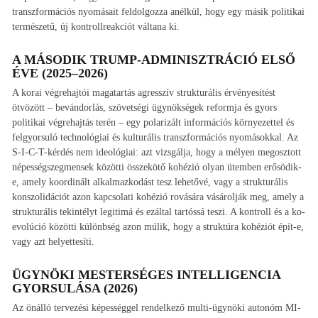
transzformációs nyomásait feldolgozza anélkül, hogy egy másik politikai
természetű, új kontrollreakciót váltana ki.
A MÁSODIK TRUMP-ADMINISZTRÁCIÓ ELSŐ
ÉVE (2025–2026)
A korai végrehajtói magatartás agresszív strukturális érvényesítést
ötvözött – bevándorlás, szövetségi ügynökségek reformja és gyors
politikai végrehajtás terén – egy polarizált információs környezettel és
felgyorsuló technológiai és kulturális transzformációs nyomásokkal. Az
S-I-C-T-kérdés nem ideológiai: azt vizsgálja, hogy a mélyen megosztott
népességszegmensek közötti összekötő kohézió olyan ütemben erősödik-
e, amely koordinált alkalmazkodást tesz lehetővé, vagy a strukturális
konszolidációt azon kapcsolati kohézió rovására vásárolják meg, amely a
strukturális tekintélyt legitimá és ezáltal tartóssá teszi. A kontroll és a ko-
evolúció közötti különbség azon múlik, hogy a struktúra kohéziót épít-e,
vagy azt helyettesíti.
ÜGYNÖKI MESTERSÉGES INTELLIGENCIA
GYORSULÁSA (2026)
Az önálló tervezési képességgel rendelkező multi-ügynöki autonóm MI-