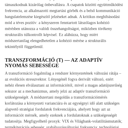
támaszkodnak kizárólag önbevallásra. A csapatok közötti együttműködési
frekvencia, az alkalmazotti megtartási görbék és a belső kommunikáció
hangulatelemzése kiegészítő jelzéseket adnak. A kritikus meghibásodási
mód a téves pozitív: a kényszeren fenntartott látszólagos kohézió
mérésben utánozza a valódi összehangoltságot, miközben törékeny
strukturális túlkontrollt képvisel. Ez aláhúzza, hogy miért
módszertanilag elengedhetetlen a kohézió mérése a strukturális
tekintélytől függetlenül.
TRANSZFORMÁCIÓ (T) — AZ ADAPTÍV
NYOMÁS SEBESSÉGE
A transzformáció fogalmilag a rendszer környezetének változási rátája –
az evolúciós stresszvektor. Lényegénél fogva derivált változó, ezért
nehéz élesen elválasztani az információtól, mivel a magas adatújszerűség
sokszor az a mechanizmus, amely jelzi az adaptív transzformáció
szükségességét. A módszertani megoldás a transzformációmérés
korlátozása a környezeti varianciára és az egységnyi idő alatt szükséges
alapvető stratégiai fordulatok frekvenciájára, ahelyett hogy azt az
információt mérnék, amely ezeknek a fordulatoknak a szükségességét
tudatosítja. Megfigyelhető proxyk: VIX és Világbank-volatilitásmutatók;
termékiterációs sebesség; szabályozásváltozási frekvencia; technológiai