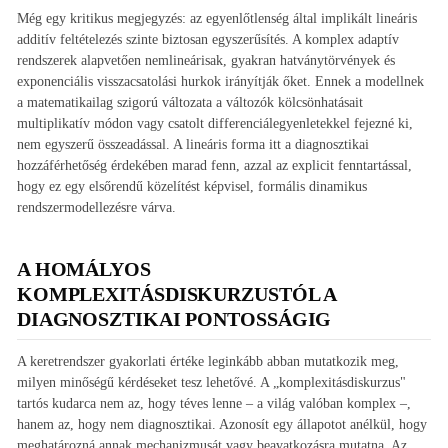
Még egy kritikus megjegyzés: az egyenlőtlenség által implikált lineáris
additív feltételezés szinte biztosan egyszerűsítés. A komplex adaptív
rendszerek alapvetően nemlineárisak, gyakran hatványtörvények és
exponenciális visszacsatolási hurkok irányítják őket. Ennek a modellnek
a matematikailag szigorú változata a változók kölcsönhatásait
multiplikatív módon vagy csatolt differenciálegyenletekkel fejezné ki,
nem egyszerű összeadással. A lineáris forma itt a diagnosztikai
hozzáférhetőség érdekében marad fenn, azzal az explicit fenntartással,
hogy ez egy elsőrendű közelítést képvisel, formális dinamikus
rendszermodellezésre várva.
A HOMÁLYOS
KOMPLEXITÁSDISKURZUSTÓL A
DIAGNOSZTIKAI PONTOSSÁGIG
A keretrendszer gyakorlati értéke leginkább abban mutatkozik meg,
milyen minőségű kérdéseket tesz lehetővé. A „komplexitásdiskurzus"
tartós kudarca nem az, hogy téves lenne – a világ valóban komplex –,
hanem az, hogy nem diagnosztikai. Azonosít egy állapotot anélkül, hogy
meghatározná annak mechanizmusát vagy beavatkozásra mutatna. Az