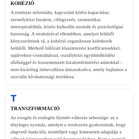
KOHÉZIÓ
A rendszer informális, kapcsolati kötési kapacitása:
személyközi bizalom, célegyezés, szemantikai
interoperabilitás, közös kulturális normák és pszichológiai
biztonság. A struktúrával ellentétben, amelyet felülről
kényszerítenek rá, a kohézió organikusan keletkezik
belülről. Mérhető hálózati klaszterezési koefficiensekkel,
sajátvektor-centralitással, osztályközi együttműködési
sűrűséggel és hosszmetszeti bizalomfelmérési adatokkal –
nem kizárólag önbevallásra támaszkodva, amely hajlamos a
szociális kívánatossági torzításra.
T
TRANSZFORMÁCIÓ
Az exogén és endogén fázistér-változás sebessége: az a
tényleges nyomás, amelyet a rendszerre gyakorolnak, hogy
alapvető funkcióit, modelljeit vagy kimeneteit adaptálja a
változó környezetben való fennmaradáshoz. Nem a normál