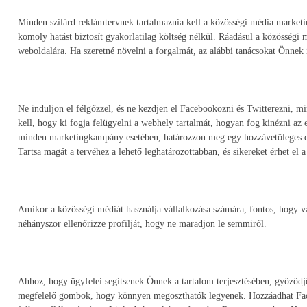
Minden szilárd reklámtervnek tartalmaznia kell a közösségi média marketi
komoly hatást biztosít gyakorlatilag költség nélkül. Ráadásul a közösségi m
weboldalára. Ha szeretné növelni a forgalmát, az alábbi tanácsokat Önnek 
Ne induljon el félgőzzel, és ne kezdjen el Facebookozni és Twitterezni, mi
kell, hogy ki fogja felügyelni a webhely tartalmát, hogyan fog kinézni az 
minden marketingkampány esetében, határozzon meg egy hozzávetőleges d
Tartsa magát a tervéhez a lehető leghatározottabban, és sikereket érhet el
Amikor a közösségi médiát használja vállalkozása számára, fontos, hogy vál
néhányszor ellenőrizze profilját, hogy ne maradjon le semmiről.
Ahhoz, hogy ügyfelei segítsenek Önnek a tartalom terjesztésében, győződ
megfelelő gombok, hogy könnyen megoszthatók legyenek. Hozzáadhat Face