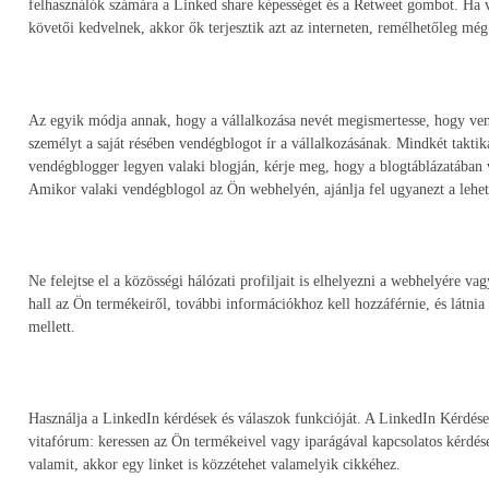
felhasználók számára a Linked share képességet és a Retweet gombot. Ha 
követői kedvelnek, akkor ők terjesztik azt az interneten, remélhetőleg m
Az egyik módja annak, hogy a vállalkozása nevét megismertesse, hogy ven
személyt a saját résében vendégblogot ír a vállalkozásának. Mindkét takti
vendégblogger legyen valaki blogján, kérje meg, hogy a blogtáblázatában 
Amikor valaki vendégblogol az Ön webhelyén, ajánlja fel ugyanezt a lehe
Ne felejtse el a közösségi hálózati profiljait is elhelyezni a webhelyére v
hall az Ön termékeiről, további információkhoz kell hozzáférnie, és látnia 
mellett.
Használja a LinkedIn kérdések és válaszok funkcióját. A LinkedIn Kérdés
vitafórum: keressen az Ön termékeivel vagy iparágával kapcsolatos kérdések
valamit, akkor egy linket is közzétehet valamelyik cikkéhez.