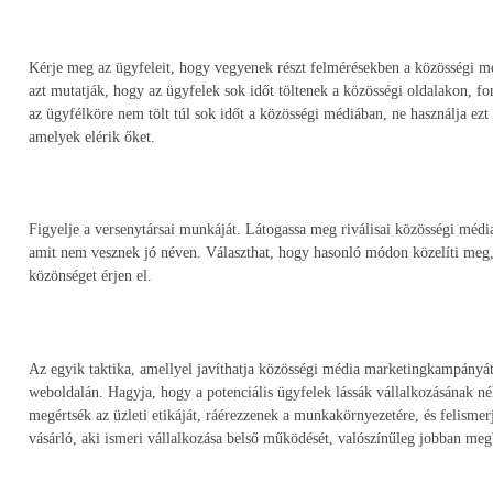
Kérje meg az ügyfeleit, hogy vegyenek részt felmérésekben a közösségi m
azt mutatják, hogy az ügyfelek sok időt töltenek a közösségi oldalakon, f
az ügyfélköre nem tölt túl sok időt a közösségi médiában, ne használja ezt 
amelyek elérik őket.
Figyelje a versenytársai munkáját. Látogassa meg riválisai közösségi média 
amit nem vesznek jó néven. Választhat, hogy hasonló módon közelíti meg,
közönséget érjen el.
Az egyik taktika, amellyel javíthatja közösségi média marketingkampányát
weboldalán. Hagyja, hogy a potenciális ügyfelek lássák vállalkozásának n
megértsék az üzleti etikáját, ráérezzenek a munkakörnyezetére, és felismer
vásárló, aki ismeri vállalkozása belső működését, valószínűleg jobban meg