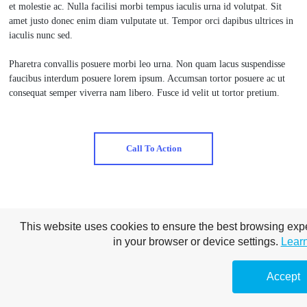
et molestie ac. Nulla facilisi morbi tempus iaculis urna id volutpat. Sit
amet justo donec enim diam vulputate ut. Tempor orci dapibus ultrices in
iaculis nunc sed.
Pharetra convallis posuere morbi leo urna. Non quam lacus suspendisse
faucibus interdum posuere lorem ipsum. Accumsan tortor posuere ac ut
consequat semper viverra nam libero. Fusce id velit ut tortor pretium.
Call To Action
This website uses cookies to ensure the best browsing ex
© Copyright Roth Creative
in your browser or device settings.
Lear
ASMR Videos For You
Accept