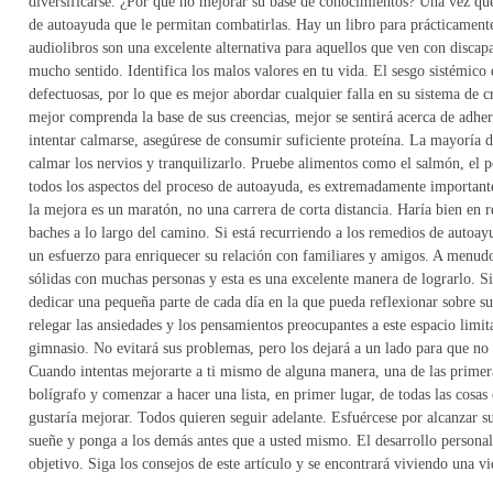
diversificarse. ¿Por qué no mejorar su base de conocimientos? Una vez que
de autoayuda que le permitan combatirlas. Hay un libro para prácticament
audiolibros son una excelente alternativa para aquellos que ven con discap
mucho sentido. Identifica los malos valores en tu vida. El sesgo sistémico e
defectuosas, por lo que es mejor abordar cualquier falla en su sistema de c
mejor comprenda la base de sus creencias, mejor se sentirá acerca de adheri
intentar calmarse, asegúrese de consumir suficiente proteína. La mayoría 
calmar los nervios y tranquilizarlo. Pruebe alimentos como el salmón, el 
todos los aspectos del proceso de autoayuda, es extremadamente importa
la mejora es un maratón, no una carrera de corta distancia. Haría bien en
baches a lo largo del camino. Si está recurriendo a los remedios de autoay
un esfuerzo para enriquecer su relación con familiares y amigos. A menudo
sólidas con muchas personas y esta es una excelente manera de lograrlo. Si
dedicar una pequeña parte de cada día en la que pueda reflexionar sobre s
relegar las ansiedades y los pensamientos preocupantes a este espacio limita
gimnasio. No evitará sus problemas, pero los dejará a un lado para que n
Cuando intentas mejorarte a ti mismo de alguna manera, una de las primera
bolígrafo y comenzar a hacer una lista, en primer lugar, de todas las cosas 
gustaría mejorar. Todos quieren seguir adelante. Esfuércese por alcanzar 
sueñe y ponga a los demás antes que a usted mismo. El desarrollo personal 
objetivo. Siga los consejos de este artículo y se encontrará viviendo una v